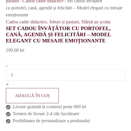
pasiuni
/
Cadou cadre didactice
/ Set cadou învățător
cu portofel, cană, agendă și felicitări – Model elegant cu mesaje
emoționante
Cadou cadre didactice
,
Joburi și pasiuni
,
Sfârșit an școlar
SET CADOU ÎNVĂȚĂTOR CU PORTOFEL,
CANĂ, AGENDĂ ȘI FELICITĂRI – MODEL
ELEGANT CU MESAJE EMOȚIONANTE
199.00
lei
-
+
ADAUGĂ ÎN COȘ
Livrare gratuită la comenzi peste 600 lei
Termen de livrare 2-4 zile lucrătoare
Posibilitatea de personalizare a produsului