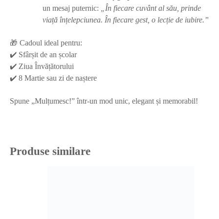
un mesaj puternic:
„În fiecare cuvânt al său, prinde
viață înțelepciunea. În fiecare gest, o lecție de iubire.”
🎁 Cadoul ideal pentru:
✔️ Sfârșit de an școlar
✔️ Ziua Învățătorului
✔️ 8 Martie sau zi de naștere
Spune „Mulțumesc!” într-un mod unic, elegant și memorabil!
Produse similare