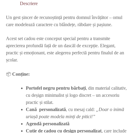
Descriere
Un gest șincer de recunoștință pentru domnul învățător – omul
care modelează caractere cu blândețe, răbdare și pașiune.
Acest set cadou este conceput special pentru a transmite
aprecierea profundă față de un dascăl de excepție. Elegant,
practic și emoționant, este alegerea perfectă pentru finalul de an
școlar.
📦
Conține:
Portofel negru pentru bărbați
, din material calitativ,
cu deșign minimalist și logo discret – un accesoriu
practic și stilat.
Cană personalizată
, cu mesaj cald:
„Doar o inimă
uriașă poate modela minți de pitici!”
Agendă personalizată
Cutie de cadou cu deșign personalizat
, care include